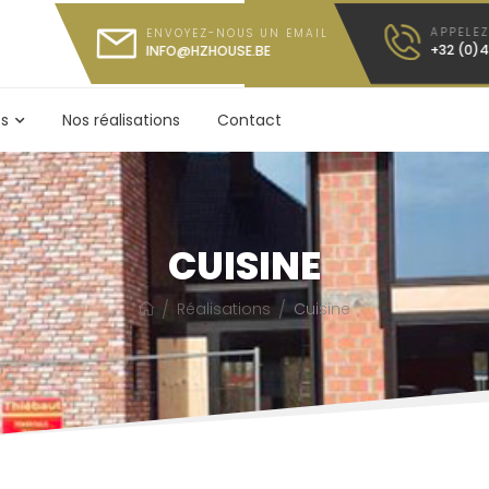
APPELE
ENVOYEZ-NOUS UN EMAIL
+32 (0)
INFO@HZHOUSE.BE
es
Nos réalisations
Contact
CUISINE
/
Réalisations
/
Cuisine